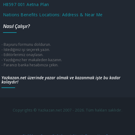
H8597 001 Aetna Plan
Nations Benefits Locations: Address & Near Me
Nasıl Çalışır?
- Başvuru formunu doldurun.
- İstediğiniz işi seçerek yazın.
- Editörlerimiz onaylasın.
- Yazdığınız her makaleden kazanın.
- Paranızı banka hesabınıza çekin.
Yazkazan.net üzerinde yazar olmak ve kazanmak işte bu kadar
kolaydır!
Copyrights © Yazkazan.net 2007 - 2026. Tüm hakları saklıdır.