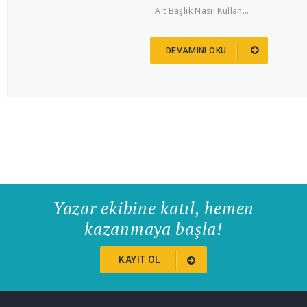
Alt Başlık Nasıl Kullan...
DEVAMINI OKU
Yazar ekibine katıl, hemen
kazanmaya başla!
KAYIT OL