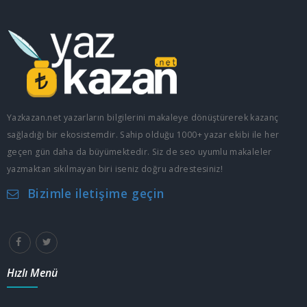
Yazkazan.net yazarların bilgilerini makaleye dönüştürerek kazanç
sağladığı bir ekosistemdir. Sahip olduğu 1000+ yazar ekibi ile her
geçen gün daha da büyümektedir. Siz de seo uyumlu makaleler
yazmaktan sıkılmayan biri iseniz doğru adrestesiniz!
Bizimle iletişime geçin
Hızlı Menü