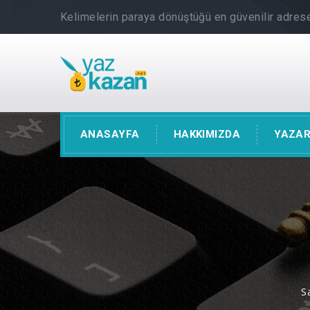
Kelimelerin paraya dönüştüğü en güvenilir adrese
ANASAYFA
HAKKIMIZDA
YAZAR
S