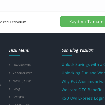
Kaydımı Tamaml
e kabul ediyorum.
Hızlı Menü
Son Blog Yazıları
Hakkımızda
Yazarlarımız
Nasıl Çalışır
p
Blog
İletişim
KSU Owl Express Login
Yazar Girişi