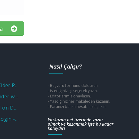
a
Nasıl Çalışır?
Unlock Savings with a Cider Promo Code
- Başvuru formunu doldurun.
- İstediğiniz işi seçerek yazın.
Unlocking Fun and Wonder with a Museum of Illusions Promo Code
- Editörlerimiz onaylasın.
- Yazdığınız her makaleden kazanın.
- Paranızı banka hesabınıza çekin.
Why Put Aluminium Foil on Door Knobs? Unveiling the Practical and Unusual Uses
Wellcare OTC Benefit: Login - Sign in Program - Catalog
Yazkazan.net üzerinde yazar
olmak ve kazanmak işte bu kadar
kolaydır!