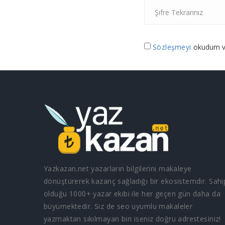
Sözleşmeyi
okudum v
Yazkazan.net yazarların bilgilerini makaleye
dönüştürerek kazanç sağladığı bir ekosistemdir. Sahi
olduğu 1000+ yazar ekibi ile her geçen gün daha da
büyümektedir. Siz de seo uyumlu makaleler
yazmaktan sıkılmayan biri iseniz doğru adrestesiniz!