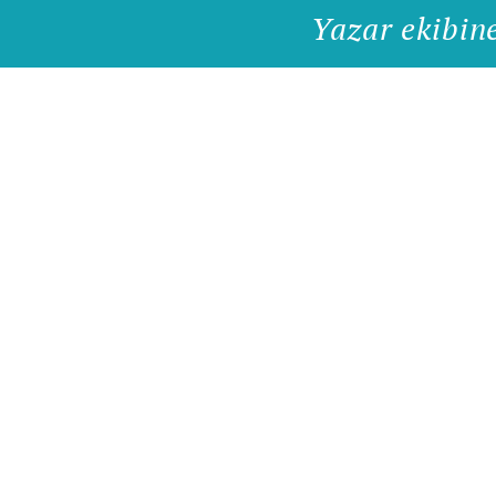
Yazar ekibin
Yazkazan.net yazarların bilgilerini makaleye
dönüştürerek kazanç sağladığı bir ekosistemdir. Sahi
olduğu 1000+ yazar ekibi ile her geçen gün daha da
büyümektedir. Siz de seo uyumlu makaleler
yazmaktan sıkılmayan biri iseniz doğru adrestesiniz!
Bizimle iletişime geçin