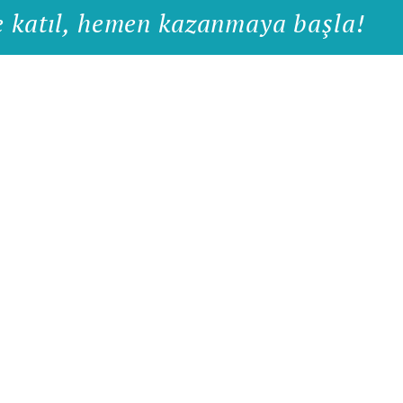
e katıl, hemen kazanmaya başla!
Hızlı Menü
Son Blog Yazıları
Hakkımızda
Yazarlarımız
Nasıl Çalışır
p
Blog
İletişim
KSU Owl Express Login
Yazar Girişi
H8597 001 Aetna Plan
Başvuru Yap