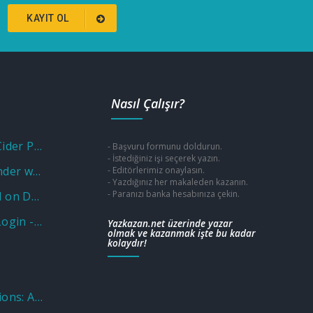
KAYIT OL
Nasıl Çalışır?
Unlock Savings with a Cider Promo Code
- Başvuru formunu doldurun.
- İstediğiniz işi seçerek yazın.
Unlocking Fun and Wonder with a Museum of Illusions Promo Code
- Editörlerimiz onaylasın.
- Yazdığınız her makaleden kazanın.
- Paranızı banka hesabınıza çekin.
Why Put Aluminium Foil on Door Knobs? Unveiling the Practical and Unusual Uses
Wellcare OTC Benefit: Login - Sign in Program - Catalog
Yazkazan.net üzerinde yazar
olmak ve kazanmak işte bu kadar
kolaydır!
Nations Benefits Locations: Address & Near Me