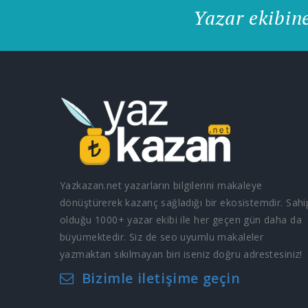
Yazar ekibin
Yazkazan.net yazarların bilgilerini makaleye
dönüştürerek kazanç sağladığı bir ekosistemdir. Sahi
olduğu 1000+ yazar ekibi ile her geçen gün daha da
büyümektedir. Siz de seo uyumlu makaleler
yazmaktan sıkılmayan biri iseniz doğru adrestesiniz!
Bizimle iletişime geçin