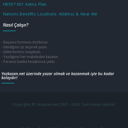
H8597 001 Aetna Plan
Nations Benefits Locations: Address & Near Me
Nasıl Çalışır?
- Başvuru formunu doldurun.
- İstediğiniz işi seçerek yazın.
- Editörlerimiz onaylasın.
- Yazdığınız her makaleden kazanın.
- Paranızı banka hesabınıza çekin.
Yazkazan.net üzerinde yazar olmak ve kazanmak işte bu kadar
kolaydır!
Copyrights © Yazkazan.net 2007 - 2026. Tüm hakları saklıdır.