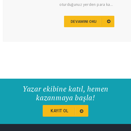
oturduğunuz yerden para ka...
DEVAMINI OKU
Yazar ekibine katıl, hemen
kazanmaya başla!
KAYIT OL