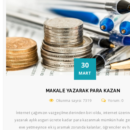
30
MART
MAKALE YAZARAK PARA KAZAN
Okunma sayısı: 7319
Yorum: 0
İnternet çağımızın vazgeçilmezlerinden biri oldu, internet üzer
yazarak aylık asgari ücrete kadar para kazanmak mümkün hale gel
eve yetmeyince ek iş aramak zorunda kalanlar, öğrenciler ev ha