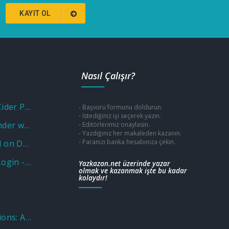
KAYIT OL
Nasıl Çalışır?
Unlock Savings with a Cider Promo Code
- Başvuru formunu doldurun.
- İstediğiniz işi seçerek yazın.
Unlocking Fun and Wonder with a Museum of Illusions Promo Code
- Editörlerimiz onaylasın.
- Yazdığınız her makaleden kazanın.
- Paranızı banka hesabınıza çekin.
Why Put Aluminium Foil on Door Knobs? Unveiling the Practical and Unusual Uses
Wellcare OTC Benefit: Login - Sign in Program - Catalog
Yazkazan.net üzerinde yazar
olmak ve kazanmak işte bu kadar
kolaydır!
Nations Benefits Locations: Address & Near Me