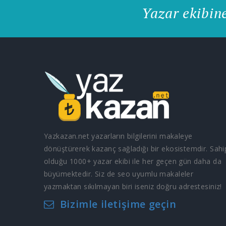
Yazar ekibin
Yazkazan.net yazarların bilgilerini makaleye
dönüştürerek kazanç sağladığı bir ekosistemdir. Sahi
olduğu 1000+ yazar ekibi ile her geçen gün daha da
büyümektedir. Siz de seo uyumlu makaleler
yazmaktan sıkılmayan biri iseniz doğru adrestesiniz!
Bizimle iletişime geçin