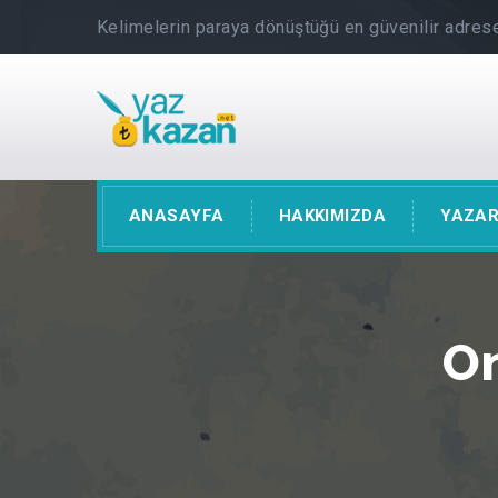
Kelimelerin paraya dönüştüğü en güvenilir adrese
ANASAYFA
HAKKIMIZDA
YAZAR
On