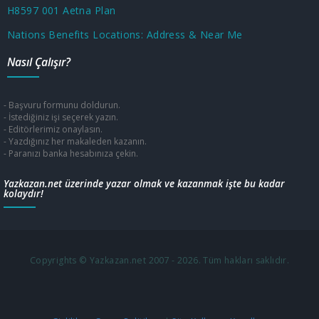
H8597 001 Aetna Plan
Nations Benefits Locations: Address & Near Me
Nasıl Çalışır?
- Başvuru formunu doldurun.
- İstediğiniz işi seçerek yazın.
- Editörlerimiz onaylasın.
- Yazdığınız her makaleden kazanın.
- Paranızı banka hesabınıza çekin.
Yazkazan.net üzerinde yazar olmak ve kazanmak işte bu kadar
kolaydır!
Copyrights © Yazkazan.net 2007 - 2026. Tüm hakları saklıdır.