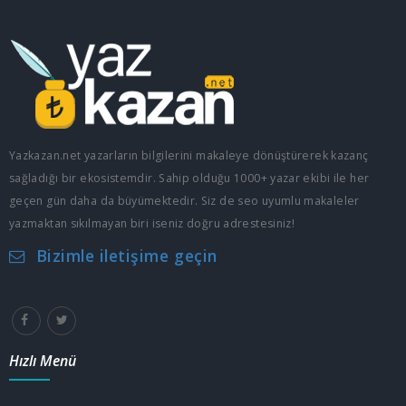
Yazkazan.net yazarların bilgilerini makaleye dönüştürerek kazanç
sağladığı bir ekosistemdir. Sahip olduğu 1000+ yazar ekibi ile her
geçen gün daha da büyümektedir. Siz de seo uyumlu makaleler
yazmaktan sıkılmayan biri iseniz doğru adrestesiniz!
Bizimle iletişime geçin
Hızlı Menü