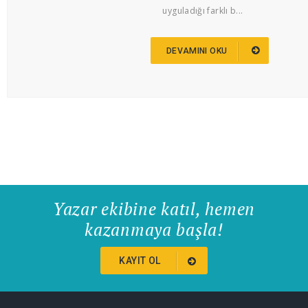
uyguladığı farklı b...
DEVAMINI OKU
Yazar ekibine katıl, hemen
kazanmaya başla!
KAYIT OL