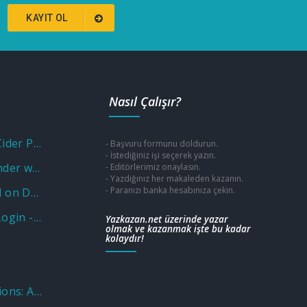
KAYIT OL
Nasıl Çalışır?
Unlock Savings with a Cider Promo Code
- Başvuru formunu doldurun.
- İstediğiniz işi seçerek yazın.
Unlocking Fun and Wonder with a Museum of Illusions Promo Code
- Editörlerimiz onaylasın.
- Yazdığınız her makaleden kazanın.
- Paranızı banka hesabınıza çekin.
Why Put Aluminium Foil on Door Knobs? Unveiling the Practical and Unusual Uses
Wellcare OTC Benefit: Login - Sign in Program - Catalog
Yazkazan.net üzerinde yazar
olmak ve kazanmak işte bu kadar
kolaydır!
Nations Benefits Locations: Address & Near Me