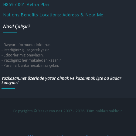
H8597 001 Aetna Plan
Nations Benefits Locations: Address & Near Me
Nasıl Çalışır?
- Başvuru formunu doldurun.
- İstediğiniz işi seçerek yazın.
- Editörlerimiz onaylasın.
- Yazdığınız her makaleden kazanın.
- Paranızı banka hesabınıza çekin.
Yazkazan.net üzerinde yazar olmak ve kazanmak işte bu kadar
kolaydır!
Copyrights © Yazkazan.net 2007 - 2026. Tüm hakları saklıdır.