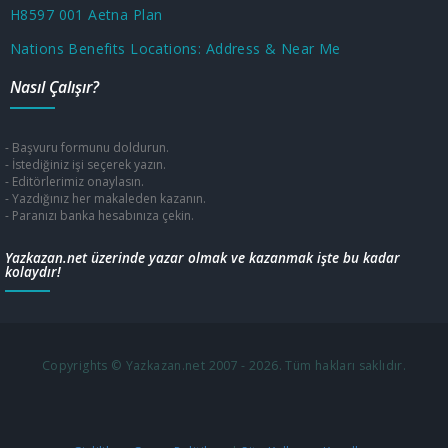
H8597 001 Aetna Plan
Nations Benefits Locations: Address & Near Me
Nasıl Çalışır?
- Başvuru formunu doldurun.
- İstediğiniz işi seçerek yazın.
- Editörlerimiz onaylasın.
- Yazdığınız her makaleden kazanın.
- Paranızı banka hesabınıza çekin.
Yazkazan.net üzerinde yazar olmak ve kazanmak işte bu kadar
kolaydır!
Copyrights © Yazkazan.net 2007 - 2026. Tüm hakları saklıdır.