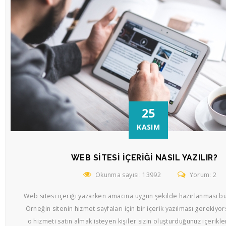
25
KASIM
WEB SITESI İÇERIĞI NASIL YAZILIR?
Okunma sayısı: 13992
Yorum: 2
Web sitesi içeriği yazarken amacına uygun şekilde hazırlanması b
Örneğin sitenin hizmet sayfaları için bir içerik yazılması gerekiyo
o hizmeti satın almak isteyen kişiler sizin oluşturduğunuz içerikle