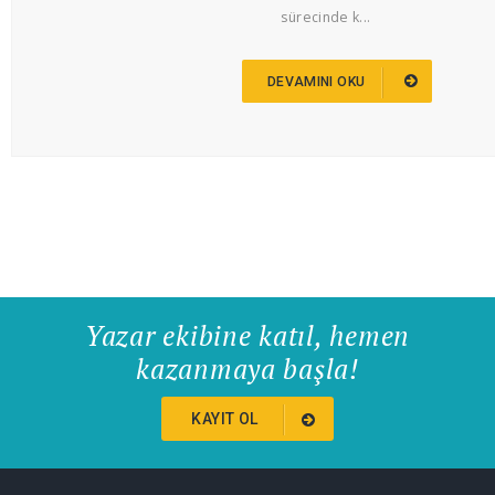
sürecinde k...
DEVAMINI OKU
Yazar ekibine katıl, hemen
kazanmaya başla!
KAYIT OL