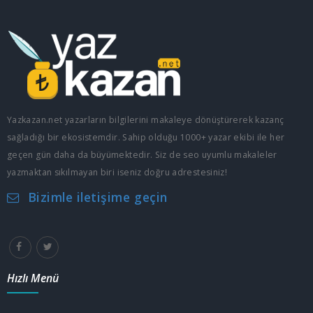
Yazkazan.net yazarların bilgilerini makaleye dönüştürerek kazanç
sağladığı bir ekosistemdir. Sahip olduğu 1000+ yazar ekibi ile her
geçen gün daha da büyümektedir. Siz de seo uyumlu makaleler
yazmaktan sıkılmayan biri iseniz doğru adrestesiniz!
Bizimle iletişime geçin
Hızlı Menü