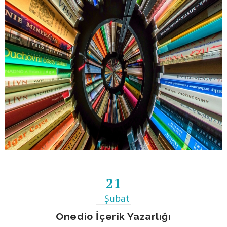
21
Şubat
Onedio İçerik Yazarlığı