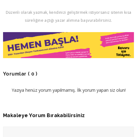
Düzenli olarak yazmak, kendinizi geliştirmek istiyorsanız sitenin kısa
süreliğine açtığı yazar alımına başvurabilirsiniz.
Yorumlar
( 0 )
Yazıya henüz yorum yapılmamış. İlk yorum yapan siz olun!
Makaleye Yorum Bırakabilirsiniz