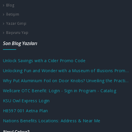
Blog
İletişim
Yazar Girişi
Başvuru Yap
Son Blog Yazıları
Unlock Savings with a Cider Promo Code
Unlocking Fun and Wonder with a Museum of Illusions Promo Code
Why Put Aluminium Foil on Door Knobs? Unveiling the Practical and Unusual Uses
Wellcare OTC Benefit: Login - Sign in Program - Catalog
KSU Owl Express Login
H8597 001 Aetna Plan
Nations Benefits Locations: Address & Near Me