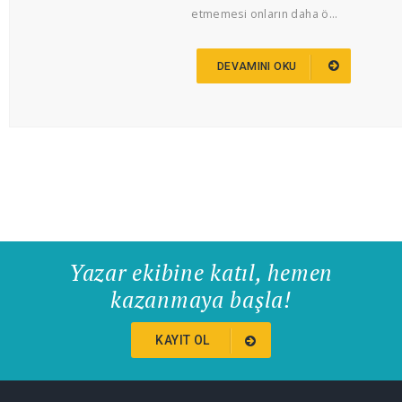
etmemesi onların daha ö...
DEVAMINI OKU
Yazar ekibine katıl, hemen
kazanmaya başla!
KAYIT OL