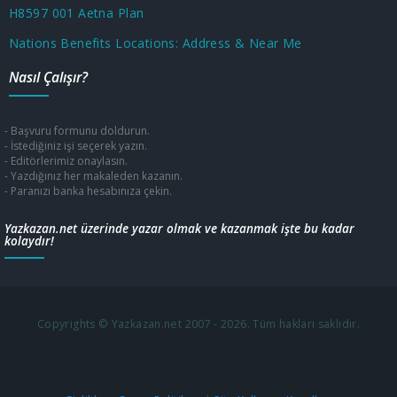
H8597 001 Aetna Plan
Nations Benefits Locations: Address & Near Me
Nasıl Çalışır?
- Başvuru formunu doldurun.
- İstediğiniz işi seçerek yazın.
- Editörlerimiz onaylasın.
- Yazdığınız her makaleden kazanın.
- Paranızı banka hesabınıza çekin.
Yazkazan.net üzerinde yazar olmak ve kazanmak işte bu kadar
kolaydır!
Copyrights © Yazkazan.net 2007 - 2026. Tüm hakları saklıdır.