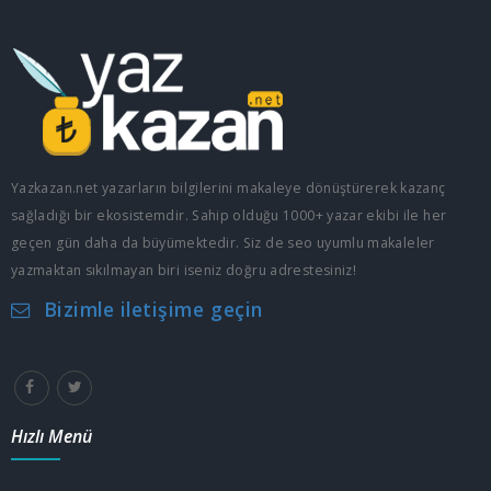
Yazkazan.net yazarların bilgilerini makaleye dönüştürerek kazanç
sağladığı bir ekosistemdir. Sahip olduğu 1000+ yazar ekibi ile her
geçen gün daha da büyümektedir. Siz de seo uyumlu makaleler
yazmaktan sıkılmayan biri iseniz doğru adrestesiniz!
Bizimle iletişime geçin
Hızlı Menü