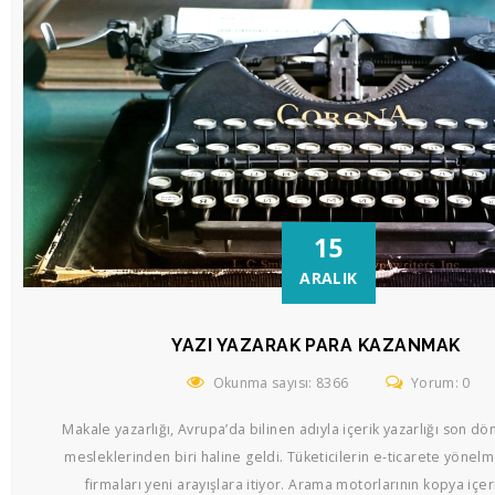
15
ARALIK
YAZI YAZARAK PARA KAZANMAK
Okunma sayısı: 8366
Yorum: 0
Makale yazarlığı, Avrupa’da bilinen adıyla içerik yazarlığı son 
mesleklerinden biri haline geldi. Tüketicilerin e-ticarete yönelm
firmaları yeni arayışlara itiyor. Arama motorlarının kopya içer