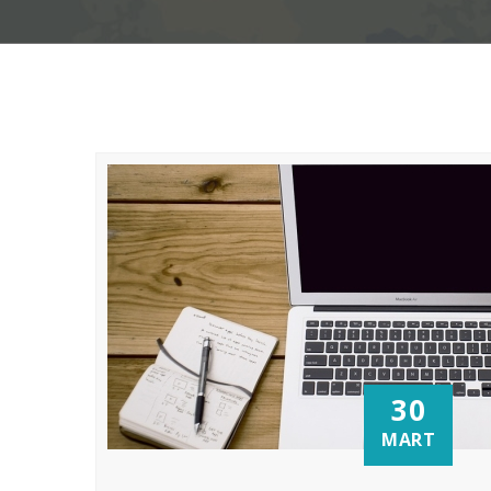
30
MART