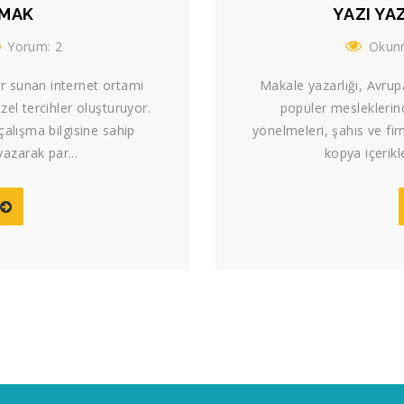
NMAK
YAZI YA
Yorum: 2
Okunm
ar sunan internet ortamı
Makale yazarlığı, Avrupa
zel tercihler oluşturuyor.
popüler mesleklerinde
çalışma bilgisine sahip
yönelmeleri, şahıs ve fir
yazarak par...
kopya içerikl