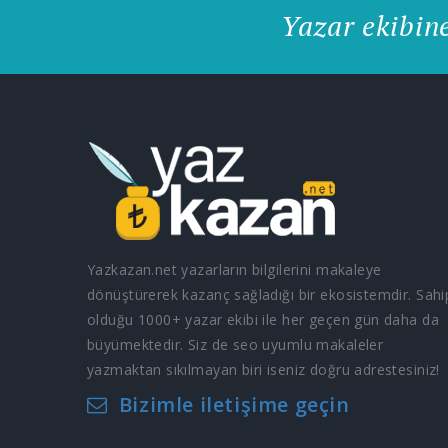
Yazar ekibin
Yazkazan.net yazarların bilgilerini makaleye
dönüştürerek kazanç sağladığı bir ekosistemdir. Sahi
olduğu 1000+ yazar ekibi ile her geçen gün daha da
büyümektedir. Siz de seo uyumlu makaleler
yazmaktan sıkılmayan biri iseniz doğru adrestesiniz!
Bizimle iletişime geçin