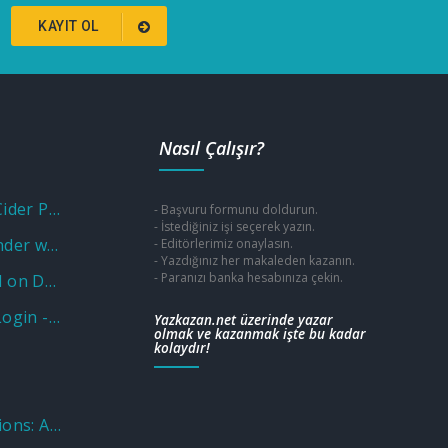
KAYIT OL
Nasıl Çalışır?
Unlock Savings with a Cider Promo Code
- Başvuru formunu doldurun.
- İstediğiniz işi seçerek yazın.
Unlocking Fun and Wonder with a Museum of Illusions Promo Code
- Editörlerimiz onaylasın.
- Yazdığınız her makaleden kazanın.
- Paranızı banka hesabınıza çekin.
Why Put Aluminium Foil on Door Knobs? Unveiling the Practical and Unusual Uses
Wellcare OTC Benefit: Login - Sign in Program - Catalog
Yazkazan.net üzerinde yazar
olmak ve kazanmak işte bu kadar
kolaydır!
Nations Benefits Locations: Address & Near Me