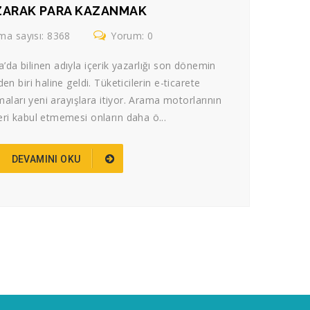
ZARAK PARA KAZANMAK
a sayısı: 8368
Yorum: 0
’da bilinen adıyla içerik yazarlığı son dönemin
n biri haline geldi. Tüketicilerin e-ticarete
maları yeni arayışlara itiyor. Arama motorlarının
eri kabul etmemesi onların daha ö...
DEVAMINI OKU