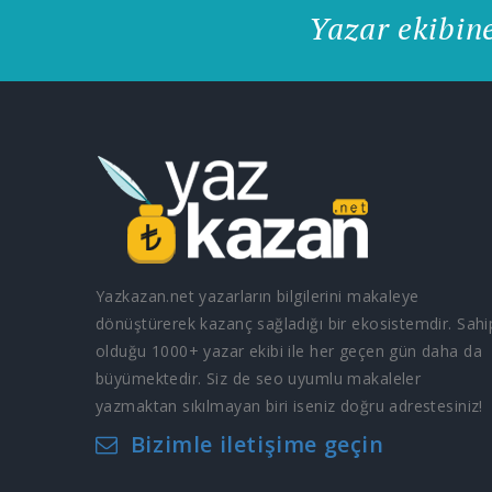
Yazar ekibin
Yazkazan.net yazarların bilgilerini makaleye
dönüştürerek kazanç sağladığı bir ekosistemdir. Sahi
olduğu 1000+ yazar ekibi ile her geçen gün daha da
büyümektedir. Siz de seo uyumlu makaleler
yazmaktan sıkılmayan biri iseniz doğru adrestesiniz!
Bizimle iletişime geçin