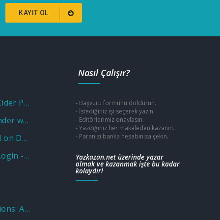
KAYIT OL
Nasıl Çalışır?
Unlock Savings with a Cider Promo Code
- Başvuru formunu doldurun.
- İstediğiniz işi seçerek yazın.
Unlocking Fun and Wonder with a Museum of Illusions Promo Code
- Editörlerimiz onaylasın.
- Yazdığınız her makaleden kazanın.
- Paranızı banka hesabınıza çekin.
Why Put Aluminium Foil on Door Knobs? Unveiling the Practical and Unusual Uses
Wellcare OTC Benefit: Login - Sign in Program - Catalog
Yazkazan.net üzerinde yazar
olmak ve kazanmak işte bu kadar
kolaydır!
Nations Benefits Locations: Address & Near Me