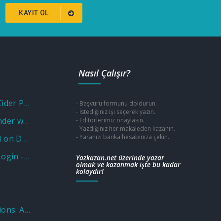
KAYIT OL
Nasıl Çalışır?
Unlock Savings with a Cider Promo Code
- Başvuru formunu doldurun.
- İstediğiniz işi seçerek yazın.
Unlocking Fun and Wonder with a Museum of Illusions Promo Code
- Editörlerimiz onaylasın.
- Yazdığınız her makaleden kazanın.
- Paranızı banka hesabınıza çekin.
Why Put Aluminium Foil on Door Knobs? Unveiling the Practical and Unusual Uses
Wellcare OTC Benefit: Login - Sign in Program - Catalog
Yazkazan.net üzerinde yazar
olmak ve kazanmak işte bu kadar
kolaydır!
Nations Benefits Locations: Address & Near Me