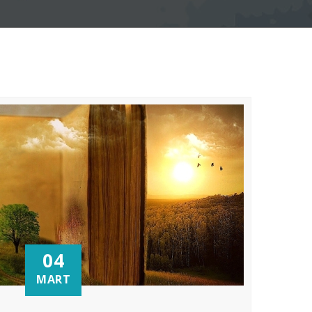
04
MART