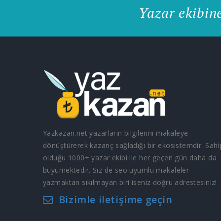
Yazar ekibin
Yazkazan.net yazarların bilgilerini makaleye
dönüştürerek kazanç sağladığı bir ekosistemdir. Sahi
olduğu 1000+ yazar ekibi ile her geçen gün daha da
büyümektedir. Siz de seo uyumlu makaleler
yazmaktan sıkılmayan biri iseniz doğru adrestesiniz!
Bizimle iletişime geçin