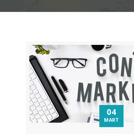
04
MART