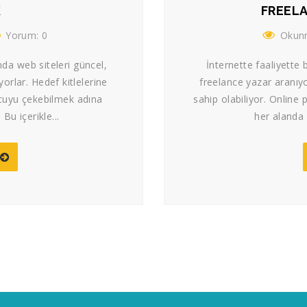
K
FREELA
Yorum: 0
Okunm
da web siteleri güncel,
İnternette faaliyette
yorlar. Hedef kitlelerine
freelance yazar aranıyor 
ucuyu çekebilmek adına
sahip olabiliyor. Online 
 Bu içerikle...
her alanda 