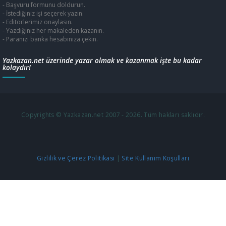
- Başvuru formunu doldurun.
- İstediğiniz işi seçerek yazın.
- Editörlerimiz onaylasın.
- Yazdığınız her makaleden kazanın.
- Paranızı banka hesabınıza çekin.
Yazkazan.net üzerinde yazar olmak ve kazanmak işte bu kadar
kolaydır!
Copyrights © Yazkazan.net 2007 - 2026. Tüm hakları saklıdır.
Gizlilik ve Çerez Politikası
|
Site Kullanım Koşulları