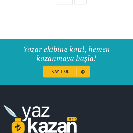
Yazar ekibine katıl, hemen
kazanmaya başla!
KAYIT OL