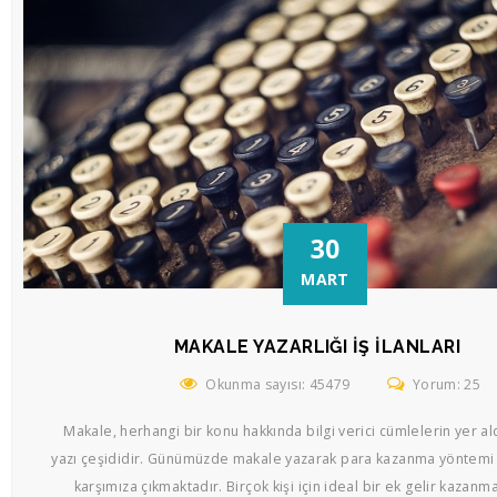
30
MART
MAKALE YAZARLIĞI İŞ İLANLARI
Okunma sayısı: 45479
Yorum: 25
Makale, herhangi bir konu hakkında bilgi verici cümlelerin yer al
yazı çeşididir. Günümüzde makale yazarak para kazanma yöntemi 
karşımıza çıkmaktadır. Birçok kişi için ideal bir ek gelir kazanm