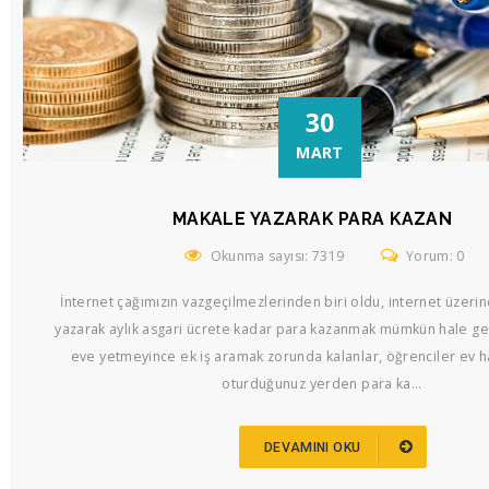
30
MART
MAKALE YAZARAK PARA KAZAN
Okunma sayısı: 7319
Yorum: 0
İnternet çağımızın vazgeçilmezlerinden biri oldu, internet üzer
yazarak aylık asgari ücrete kadar para kazanmak mümkün hale gel
eve yetmeyince ek iş aramak zorunda kalanlar, öğrenciler ev ha
oturduğunuz yerden para ka...
DEVAMINI OKU