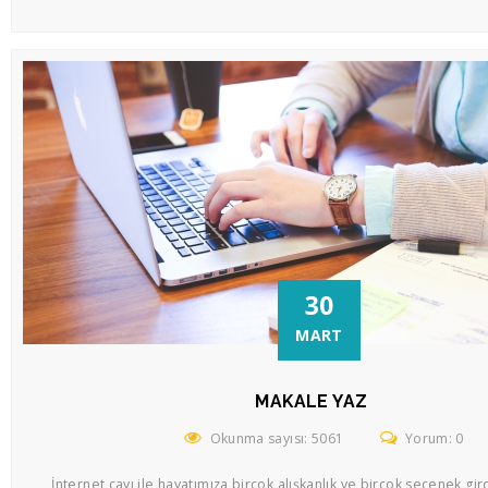
30
MART
MAKALE YAZ
Okunma sayısı: 5061
Yorum: 0
İnternet çayı ile hayatımıza birçok alışkanlık ve birçok seçenek girdi.