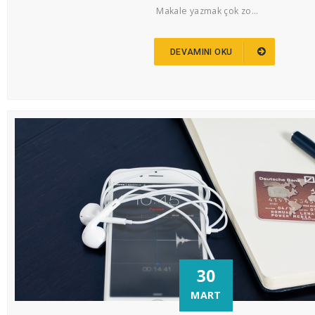
Makale yazmak çok zo...
DEVAMINI OKU
30
MART