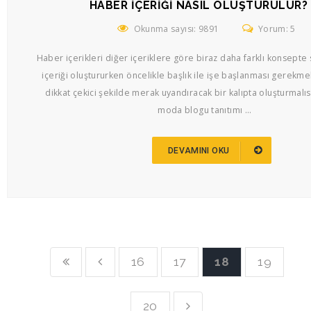
HABER İÇERIĞI NASIL OLUŞTURULUR?
Okunma sayısı: 9891
Yorum: 5
Haber içerikleri diğer içeriklere göre biraz daha farklı konsepte 
içeriği oluştururken öncelikle başlık ile işe başlanması gerekmek
dikkat çekici şekilde merak uyandıracak bir kalıpta oluşturmalıs
moda blogu tanıtımı ...
DEVAMINI OKU
16
17
18
19
20