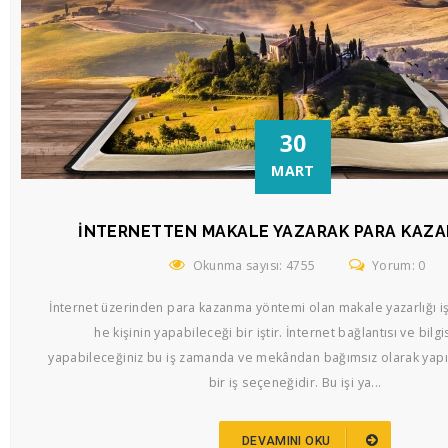
30
MART
İNTERNETTEN MAKALE YAZARAK PARA KAZ
Okunma sayısı: 4755
Yorum: 0
İnternet üzerinden para kazanma yöntemi olan makale yazarlığı i
he kişinin yapabileceği bir iştir. İnternet bağlantısı ve bilgi
yapabileceğiniz bu iş zamanda ve mekândan bağımsız olarak yapıl
bir iş seçeneğidir. Bu işi ya...
DEVAMINI OKU