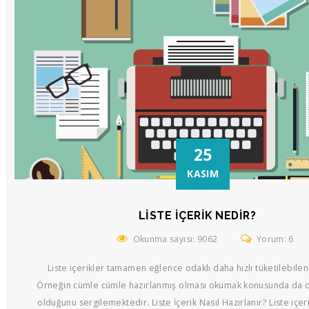
25
KASIM
LISTE İÇERIK NEDIR?
Okunma sayısı: 9062
Yorum: 6
Liste içerikler tamamen eğlence odaklı daha hızlı tüketilebilen 
Örneğin cümle cümle hazırlanmış olması okumak konusunda da d
olduğunu sergilemektedir. Liste İçerik Nasıl Hazırlanır? Liste içer