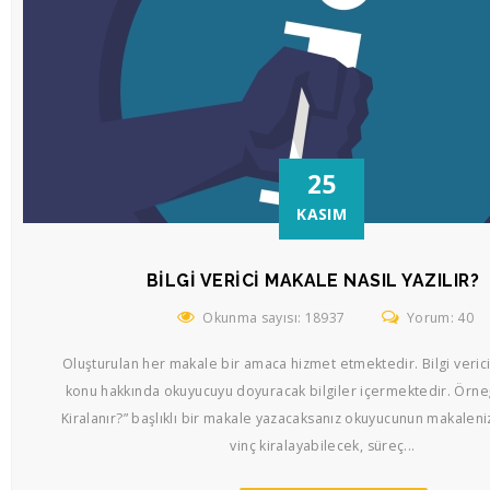
25
KASIM
BILGI VERICI MAKALE NASIL YAZILIR?
Okunma sayısı: 18937
Yorum: 40
Oluşturulan her makale bir amaca hizmet etmektedir. Bilgi veric
konu hakkında okuyucuyu doyuracak bilgiler içermektedir. Örneğ
Kiralanır?” başlıklı bir makale yazacaksanız okuyucunun makalen
vinç kiralayabilecek, süreç...