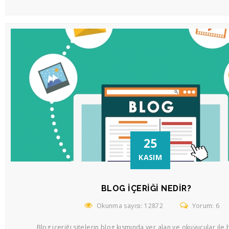
25
KASIM
BLOG İÇERIĞI NEDIR?
Okunma sayısı: 12872
Yorum: 6
Blog içeriği sitelerin blog kısmında yer alan ve okuyucular ile 