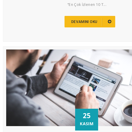
“En Çok İzlenen 10 T...
DEVAMINI OKU
25
KASIM