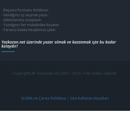
- Başvuru formunu doldurun.
- İstediğiniz işi seçerek yazın.
- Editörlerimiz onaylasın.
- Yazdığınız her makaleden kazanın.
- Paranızı banka hesabınıza çekin.
Yazkazan.net üzerinde yazar olmak ve kazanmak işte bu kadar
kolaydır!
Copyrights © Yazkazan.net 2007 - 2026. Tüm hakları saklıdır.
Gizlilik ve Çerez Politikası
|
Site Kullanım Koşulları