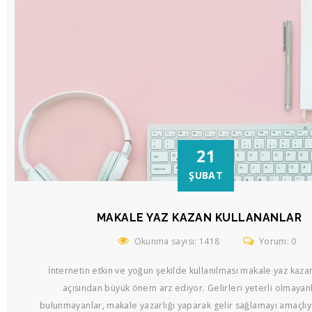
21
ŞUBAT
MAKALE YAZ KAZAN KULLANANLAR
Okunma sayısı: 1418
Yorum: 0
İnternetin etkin ve yoğun şekilde kullanılması makale yaz kaza
açısından büyük önem arz ediyor. Gelirleri yeterli olmayanla
bulunmayanlar, makale yazarlığı yaparak gelir sağlamayı amaçlıy