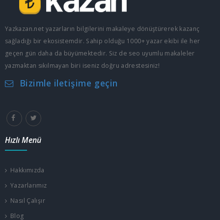
Yazkazan.net yazarların bilgilerini makaleye dönüştürerek kazanç
sağladığı bir ekosistemdir. Sahip olduğu 1000+ yazar ekibi ile her
geçen gün daha da büyümektedir. Siz de seo uyumlu makaleler
yazmaktan sıkılmayan biri iseniz doğru adrestesiniz!
Bizimle iletişime geçin
Hızlı Menü
Hakkımızda
Yazarlarımız
Nasıl Çalışır
Blog