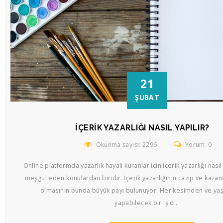
21
ŞUBAT
İÇERIK YAZARLIĞI NASIL YAPILIR?
Okunma sayısı: 2296
Yorum: 0
Online platformda yazarlık hayali kuranlar için içerik yazarlığı nası
meşgul eden konulardan biridir. İçerik yazarlığının cazip ve kazand
olmasının bunda büyük payı bulunuyor. Her kesimden ve yaşt
yapabilecek bir iş o...