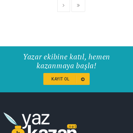
Yazar ekibine katıl, hemen
kazanmaya başla!
KAYIT OL