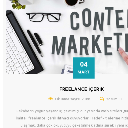
04
MART
FREELANCE İÇERIK
Okunma sayısı: 2388
Yorum: 0
Rekabetin yoğun yaşandığı çevrimiçi dünyasında web siteleri gü
kaliteli freelance içerik ihtiyacı duyuyorlar. Hedef kitlelerine hızl
ulaşmak, daha çok okuyucuyu çekebilmek adına sürekli yeni içe